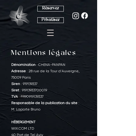
Réservez
Privatisez
Mentions légales
Dénomination
: CHENA-PANPAN
Adresse
: 28 rue de la Tour d'Auvergne,
75009 Paris
Siren
:
919139337
Siret
:
91913933700019
TVA
: FR90919139337
Responsable de la publication du site
:
M. Laporte Bruno
HÉBERGEMENT
WIX.COM LTD
40 Port de Tel Aviv