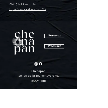
99207, Tel Aviv Jaffa
https://support.wix.com/fr/
Réservez
Privatisez
Chenapan
28 rue de la Tour d’Auvergne,
75009 Paris
Horaires
Au diner du mardi au samedi à partir de 19h
Au déjeuner les vendredi et samedi à partir de
12h