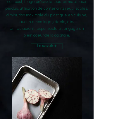
compost, triage précis de tous les matériaux
perdus, utilisation de contenants réutilisables,
diminution maximale du plastique en cuisine,
aucun emballage jetable, etc.
Un restaurant responsable et engagé en
plein coeur de la capitale.
En savoir +