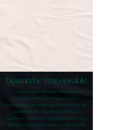
Démarche responsable
En cuisine comme en salle, l'engagement
écologique est présent pour réussir à
développer une entreprise respectueuse de
la planète, des équipes et clients au
quotidien. Producteurs engagés, gestion des
déchets, collaboration avec une société de