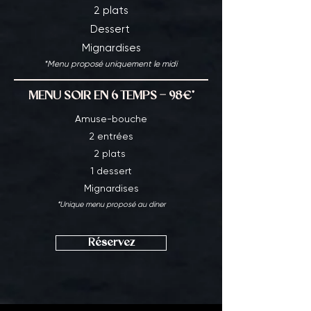
2 plats
Dessert
Mignardises
*Menu proposé uniquement le midi
MENU SOIR EN 6 TEMPS - 98€*
Amuse-bouche
2 entrées
2 plats
1 dessert
Mignardises
*
Unique menu prop
os
é au diner
Réservez